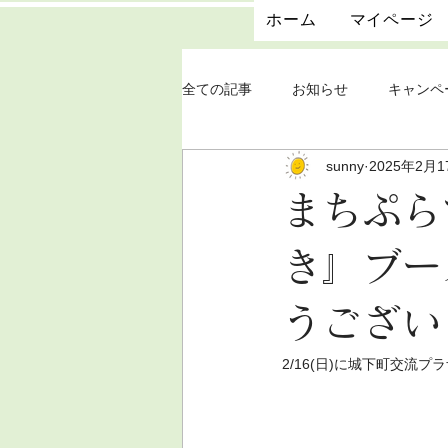
ホーム
マイページ
全ての記事
お知らせ
キャンペ
sunny
2025年2月1
まちぷら
き』ブー
うござい
2/16(日)に城下町交