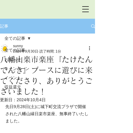
記事
全ての記事
sunny
全ての記事
2024年9月30日
読了時間: 1分
八幡山楽市楽座『たけたん
お知らせ
でんき』ブースに遊びに来
キャンペーン
イベント
てくださり、ありがとうご
収益還元
ざいました！
更新日：
2024年10月4日
先日9月28日(土)に城下町交流プラザで開催
された八幡山縁日楽市楽座、無事終了いたし
ました。