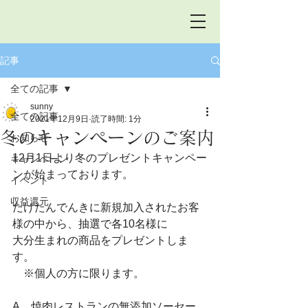
記事
全ての記事
sunny
全ての記事
2021年12月9日
読了時間: 1分
冬のキャンペーンのご案内
お知らせ
12月1日より冬のプレゼントキャンペー
キャンペーン
ンが始まっております。
イベント
収益還元
たけたんでんきに新規加入されたお客
様の中から、抽選で各10名様に
大分生まれの商品をプレゼントしま
す。
　※個人の方に限ります。
A、焼肉レストランの無添加ソーセー