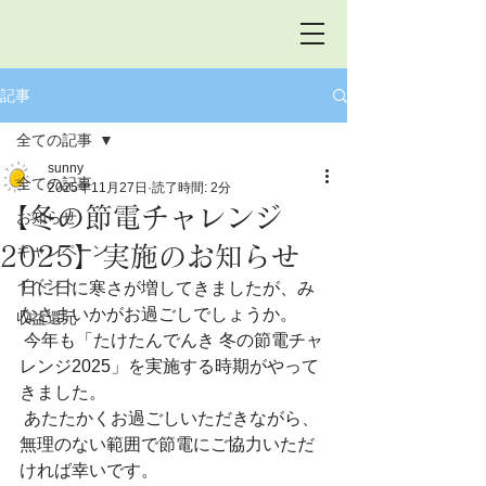
記事
全ての記事
sunny
全ての記事
2025年11月27日
読了時間: 2分
【冬の節電チャレンジ
お知らせ
2025】実施のお知らせ
キャンペーン
イベント
日に日に寒さが増してきましたが、み
なさまいかがお過ごしでしょうか。
収益還元
 今年も「たけたんでんき 冬の節電チャ
レンジ2025」を実施する時期がやって
きました。
 あたたかくお過ごしいただきながら、
無理のない範囲で節電にご協力いただ
ければ幸いです。