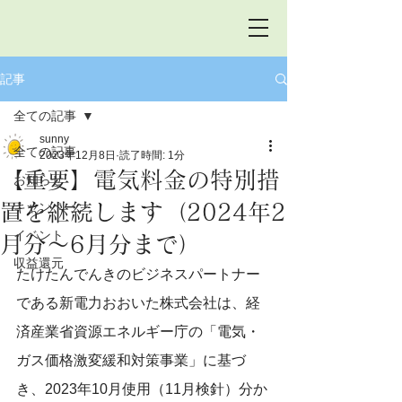
記事
全ての記事
sunny
全ての記事
2023年12月8日
読了時間: 1分
【重要】電気料金の特別措
お知らせ
置を継続します（2024年2
キャンペーン
イベント
月分～6月分まで）
収益還元
たけたんでんきのビジネスパートナー
である新電力おおいた株式会社は、経
済産業省資源エネルギー庁の「電気・
ガス価格激変緩和対策事業」に基づ
き、2023年10月使用（11月検針）分か