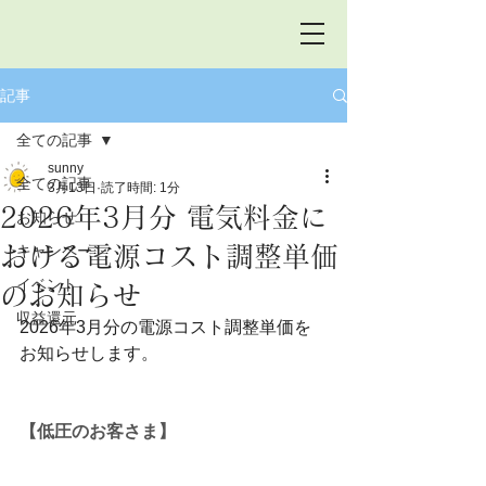
記事
全ての記事
sunny
全ての記事
3月13日
読了時間: 1分
2026年3月分 電気料金に
お知らせ
おける電源コスト調整単価
キャンペーン
イベント
のお知らせ
収益還元
2026年3月分の電源コスト調整単価を
お知らせします。
【低圧のお客さま】