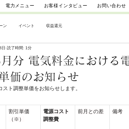
電力メニュー
お客様インタビュー
お問い合わせ
ーン
イベント
収益還元
8日
読了時間: 1分
年5月分 電気料金における
単価のお知らせ
源コスト調整単価をお知らせします。
割引単価
電源コスト
前月との差
備考
（※）
調整費