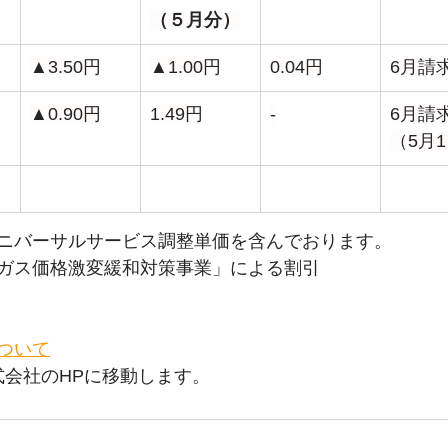
（５月分）
▲3.50円
▲1.00円
0.04円
6月請
▲0.90円
1.49円
-
6月請
（5月
ニバーサルサービス調整単価を含んでおります。
ガス価格激変緩和対策事業」による割引
ついて
式会社のHPに移動します。