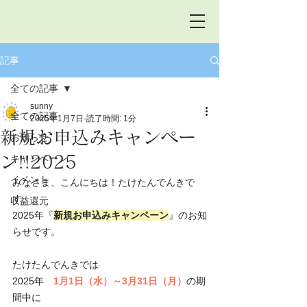
記事
全ての記事
sunny
全ての記事
2025年1月7日
読了時間: 1分
新規お申込みキャンペー
お知らせ
ン!!2025
キャンペーン
イベント
みなさま、こんにちは！たけたんでんきで
す。
収益還元
2025年『
新規お申込みキャンペーン
』のお知
らせです。
たけたんでんきでは
2025年　
1月1日（水）～3月31日（月）
の期
間中に