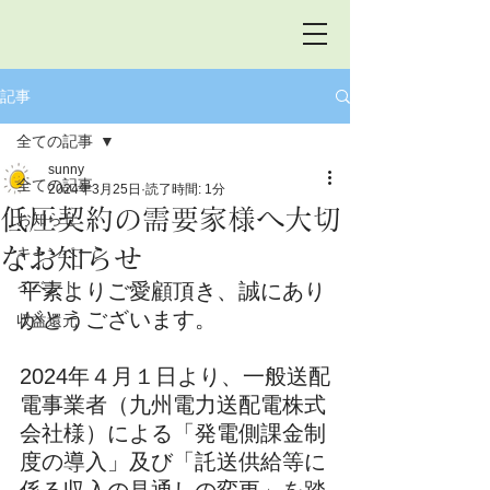
記事
全ての記事
sunny
全ての記事
2024年3月25日
読了時間: 1分
低圧契約の需要家様へ大切
お知らせ
なお知らせ
キャンペーン
イベント
平素よりご愛顧頂き、誠にあり
がとうございます。
収益還元
2024年４月１日より、一般送配
電事業者（九州電力送配電株式
会社様）による「発電側課金制
度の導入」及び「託送供給等に